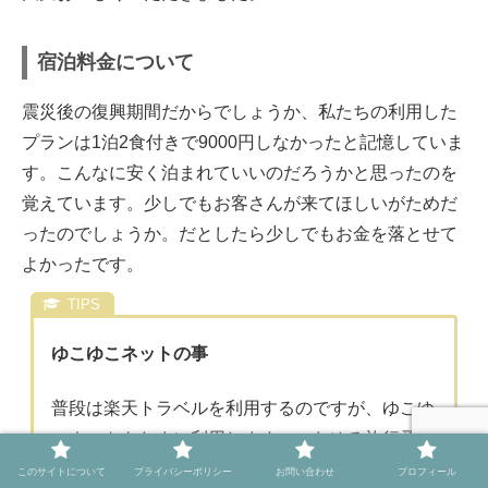
宿泊料金について
震災後の復興期間だからでしょうか、私たちの利用した
プランは1泊2食付きで9000円しなかったと記憶していま
す。こんなに安く泊まれていいのだろうかと思ったのを
覚えています。少しでもお客さんが来てほしいがためだ
ったのでしょうか。だとしたら少しでもお金を落とせて
よかったです。
ゆこゆこネットの事
普段は楽天トラベルを利用するのですが、ゆこゆ
こネットもたまに利用します。いわゆる旅行予約
サイトですね。取り扱い数こそ少ないのですが、
このサイトについて
プライバシーポリシー
お問い合わせ
プロフィール