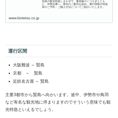
近鉄の観光特急しまかぜで、最高級のくつろぎととも
に、伊勢志摩へ。車内のご案内を始め、運行情報や特急
券のご予約・ご購入方法についてご紹介いたします。
www.kintetsu.co.jp
運行区間
大阪難波 ～ 賢島
京都 ～ 賢島
近鉄名古屋 ～ 賢島
主要3都市から賢島へ向かいます。途中、伊勢市や鳥羽
など有名な観光地に停まりますのでそういう意味でも観
光特急といえるでしょう。