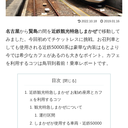
2022.10.18
2019.01.16
名古屋
から
賢島
の間を
近鉄観光特急しまかぜ
で移動して
みました。今回初めてチケットレスに挑戦。お召列車と
しても使用される近鉄50000系は豪華な内装はもとより
今では希少なカフェがあるのも大きなポイント。カフェ
を利用するコツは鳥羽到着前！乗車レポートです。
目次
近鉄観光特急しまかぜ お勧め座席とカフ
ェを利用するコツ
観光特急しまかぜについて
運行区間
しまかぜが使用する車両・近鉄50000