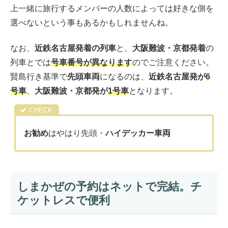
上一緒に旅行するメンバーの人数によっては好きな側を
選べないという事もあるかもしれませんね。
なお、
近鉄名古屋発着の列車
と、
大阪難波・京都発着
の
列車とでは
号車番号が異なります
のでご注意ください。
賢島行き基準で
先頭車両
になるのは、
近鉄名古屋発が
6
号車
、
大阪難波・京都発が
1号車
となります。
お勧め
はやはり先頭・
ハイデッカー車両
しまかぜの予約はネットで完結。チ
ケットレスで便利