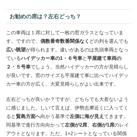
お勧めの席は？左右どっち？
この車両は１席に対して一枚の窓ガラスとなっていま
す。ですので、
偶数番奇数番関係なく
どの列を選んでも
広い眺望
が得られます。違いがあるのは先頭車両となっ
ている
ハイデッカー車の1・６号車
と
平屋建て車両の
２・５号車
でしょう。当然ハイデッカーの方が見晴らし
が良いです。窓のサイズも平屋建て車に比べてハイデッ
カー車の方が広く、大変見晴らしがよい出来です。
左右どっちが良いか？ですが、どちらでも大差ないよう
に感じました。しいて言えば、伊勢志摩近くに入ってく
ると
賢島方面へ
向かう基準で
左側に海が見え
てきます。
同基準で進行方向向かって
左側が2席
、
右側が1席
のレイ
アウトとなります。ただ、1+2シートとなっている関係