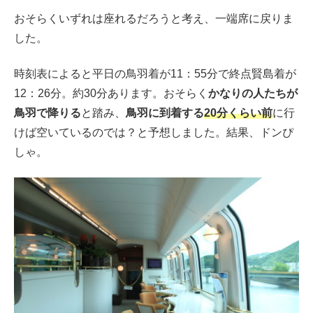
おそらくいずれは座れるだろうと考え、一端席に戻りま
した。
時刻表によると平日の鳥羽着が11：55分で終点賢島着が
12：26分。約30分あります。おそらく
かなりの人たちが
鳥羽で降りる
と踏み、
鳥羽に到着する
20分くらい前
に行
けば空いているのでは？と予想しました。結果、ドンぴ
しゃ。