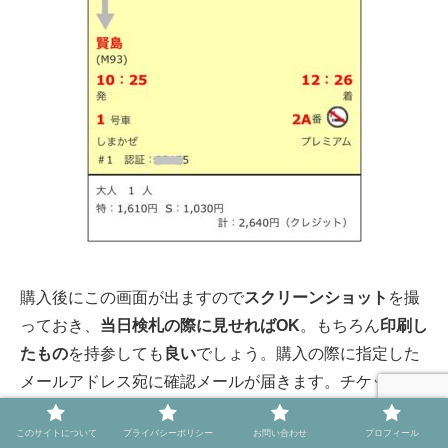
購入後にこの画面が出ますので
スクリーンショット
を撮
っておき、
当日検札の際に見せればOK
。もちろん
印刷し
たもの
を持参しても
良い
でしょう。購入の際に指定した
メールアドレス宛に確認メールが届きます。チケットを
再表示する
ための
リンクもあります
ので安心です。
このサイトについて
プライバシーポリシー
お問い合わせ
プロフィール