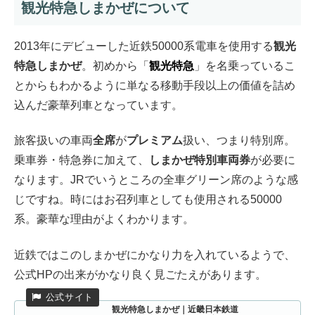
観光特急しまかぜについて
2013年にデビューした近鉄50000系電車を使用する
観光
特急しまかぜ
。初めから「
観光特急
」を名乗っているこ
とからもわかるように単なる移動手段以上の価値を詰め
込んだ豪華列車となっています。
旅客扱いの車両
全席
が
プレミアム
扱い、つまり特別席。
乗車券・特急券に加えて、
しまかぜ特別車両券
が必要に
なります。JRでいうところの全車グリーン席のような感
じですね。時にはお召列車としても使用される50000
系。豪華な理由がよくわかります。
近鉄ではこのしまかぜにかなり力を入れているようで、
公式HPの出来がかなり良く見ごたえがあります。
観光特急しまかぜ｜近畿日本鉄道