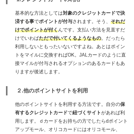
基本的な方法としては
対象のクレジットカードで決
済する事
で
ポ
イントが付与
されます。そう、
それだ
けで
ポイントが付く
んです。
支払い方法を見直すだ
けでいわば
ただで付いてくるようなもの
。
だったら
利用しないともったいないですよね。
あとはポイン
トをマイルに交換すればOK。JALカードのように
直
接マイルが付与されるオプションのあるカードもあ
りますが後述します。
２.他のポイントサイトを利用
他のポイントサイトを利用する方法です。自分の
保
有するクレジットカード
で
紐づくサイト
があれば利
用します。ｄカードをお持ちの方でしたらdポイント
アップモール、オリコカードにはオリコモール、