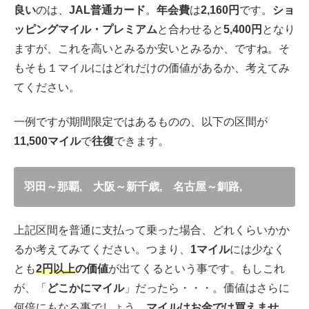
良い
のは、
JAL普通カード
。
年会費
は
2,160円
です。
ショ
ッピングマイル・プレミアム
と合わせると
5,400円
となり
ますが、これを高いとみるか安いとみるか、ですね。そ
もそも１マイルにはどれだけの価値があるか、考えてみ
てください。
一例ですが期間限定ではあるものの、以下の区間が
11,500マイル
で
往復
できます。
羽田～那覇,
大阪～新千歳,
名古屋～釧路,
上記区間を普通に支払って乗った場合、どれくらいかか
るか考えてみてください。つまり、
1マイル
には少なく
とも
2円以上
の価値
が出てくるという事です。もしこれ
が、「
どこかにマイル
」だったら・・・。価値はさらに
何倍にもなる事でしょう。
マイルはお金では買えませ