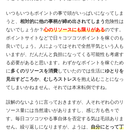
いつもいつもポイントの事で頭がいっぱいになってしま
うと、
相対的に他の事柄が締め出されてしまう
危険性は
ないでしょうか？
心のリソースにも限りがある
のです。
ポイントサイトなどで日々コツコツポイントを稼ぐのも
良いでしょう。人によってはそれで全然平気という人も
いますが、だんだんと負担になってくる可能性も考慮す
る必要があると思います。わずかなポイントを稼ぐため
に
多くのリソースを消費
していたのでは生活に
ゆとりを
見出すどころか
、
むしろストレス
を抱え込むことになっ
てしまいかねません。それでは本末転倒ですね。
誤解のないように言っておきますが、人それぞれ心のリ
ソース量には当然違いがありますし、感じ方も色々で
す。毎日コツコツやる事自体を否定する気は毛頭ありま
せん。繰り返しになりますが、ようは、
自分
にとって
丁