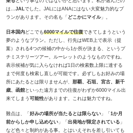
乗る
という事なのではないかと思います。私が選んだの
は…
JAL
でした。JALにはANAにはない大変魅力的なプ
ランがあります。その名も「
どこかにマイル
」。
日本国内
どこでも
6000マイルで往復
できてしまうという
夢のようなプラン。ただし、行先はWEB上で表示（提
案）される4つの候補の中から1か所が決まる、というプ
チミステリーツアー。ルーレットのようなものですね。
表示候補が気に入らなければ1日の検索数上限に達する
まで何度も検索し直しが可能です。必ずしもお好みの場
所にあたるとは限りませんが、
那覇、石垣、宮古、新千
歳、函館
といった遠方までの往復がわずか6000マイル出
来てしまう
可能性
があります。これは魅力ですね。
難点は、「
好みの場所が当たるとは限らない
」「
1か月
前からしか申し込めない
」「
出発地が限定されている
」
など色々と制約がある事。とはいえそれを差し引いても