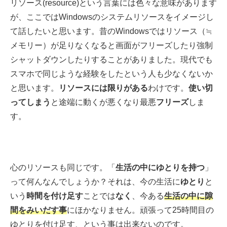
リソース(resource)という言葉には色々な意味があります
が、ここではWindowsのシステムリソースをイメージし
て話したいと思います。昔のWindowsではリソース（≒
メモリー）が足りなくなると画面がフリーズしたり強制
シャットダウンしたりすることがありました。現代でも
スマホで同じような経験をしたという人も少なくないか
と思います。
リソースには限りがある
わけです。
使い切
ってしまう
と途端に動くが悪くなり最悪
フリーズ
しま
す。
心のリソースも同じです。「
生活の中にゆとりを持つ
」
って何んなんでしょうか？それは、今の生活に
ゆとり
と
いう
時間を付け足す
ことでは
なく
、今ある
生活の中に
隙
間をみいだす事
にほかなりません。頑張って25時間目の
ゆとりを付け足す、という事は出来ないのです。