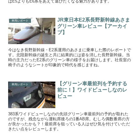
はE5よりもE6系をあえて選びたくなる魅力があります。
JR東日本E2系長野新幹線あさま
車両レポート
グリーン車レビュー【アーカイ
ブ】
今はなき長野新幹線・E2系運用のあさまに乗車した際のレポートで
す。北陸新幹線の誕生と共に結果的には姿を消した長野新幹線。当
時の主力だったE2系のグリーン車の様子をお届けします。社長室の
椅子のようなシートが印象的で時代を感じますね。
【グリーン車最前列を予約する
車両レポート
前に！】ワイドビューしなのレ
ビュー
383系ワイドビューしなのの先頭グリーン車最前列の予約が取れた
のですが、残念ながら運転席後ろの1番AB席。むしろ偶数番席の方
が良かったかも？！最前席を狙っている人はぜひ気を付けていただ
きたい点をレビューします。