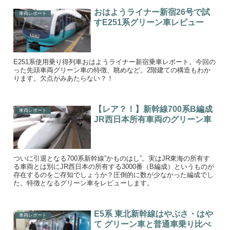
おはようライナー新宿26号で試
車両レポート
すE251系グリーン車レビュー
E251系使用乗り得列車おはようライナー新宿乗車レポート。今回の
った先頭車両グリーン車の特徴、眺めなど。2階建ての構造もわか
ります。欠点がみあたらない？！
【レア？！】新幹線700系B編成
車両レポート
JR西日本所有車両のグリーン車
ついに引退となる700系新幹線”かものはし”。実はJR東海の所有す
る車両とは別にJR西日本の所有する3000番（B編成）というものが
存在するのをご存知でしょうか？圧倒的に数が少なかった編成でし
た。特徴となるグリーン車をレビューします。
E5系 東北新幹線はやぶさ・はや
車両レポート
て グリーン車と普通車乗り比べ