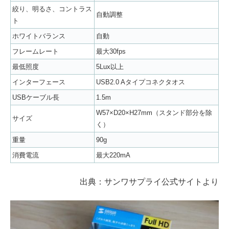
絞り、明るさ、コントラス
自動調整
ト
ホワイトバランス
自動
フレームレート
最大30fps
最低照度
5Lux以上
インターフェース
USB2.0 Aタイプコネクタオス
USBケーブル長
1.5m
W57×D20×H27mm（スタンド部分を除
サイズ
く）
重量
90g
消費電流
最大220mA
出典：サンワサプライ公式サイトより