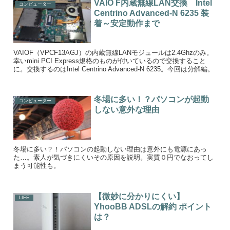
VAIO F内蔵無線LAN交換 Intel
コンピューター
Centrino Advanced-N 6235 装
着～安定動作まで
VAIOF（VPCF13AGJ）の内蔵無線LANモジュールは2.4Ghzのみ。
幸いmini PCI Express規格のものが付いているので交換すること
に。交換するのはIntel Centrino Advanced-N 6235。今回は分解編。
冬場に多い！？パソコンが起動
コンピューター
しない意外な理由
冬場に多い？！パソコンの起動しない理由は意外にも電源にあっ
た…。素人が気づきにくいその原因を説明。実質０円でなおってし
まう可能性も。
【微妙に分かりにくい】
LIFE
YhooBB ADSLの解約 ポイント
は？