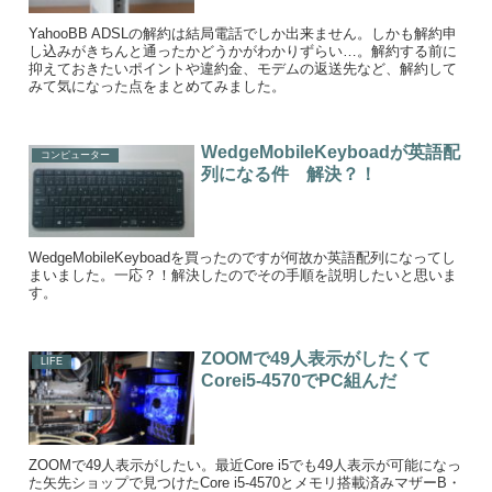
YahooBB ADSLの解約は結局電話でしか出来ません。しかも解約申
し込みがきちんと通ったかどうかがわかりずらい…。解約する前に
抑えておきたいポイントや違約金、モデムの返送先など、解約して
みて気になった点をまとめてみました。
WedgeMobileKeyboadが英語配
コンピューター
列になる件 解決？！
WedgeMobileKeyboadを買ったのですが何故か英語配列になってし
まいました。一応？！解決したのでその手順を説明したいと思いま
す。
ZOOMで49人表示がしたくて
LIFE
Corei5-4570でPC組んだ
ZOOMで49人表示がしたい。最近Core i5でも49人表示が可能になっ
た矢先ショップで見つけたCore i5-4570とメモリ搭載済みマザーB・